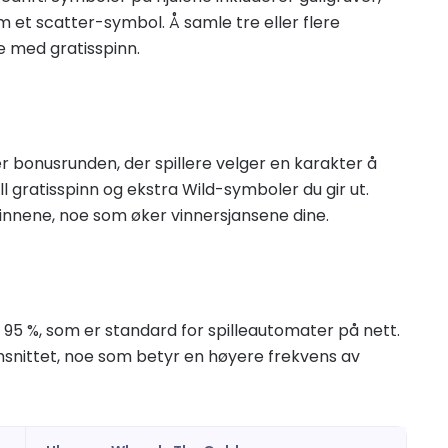
 et scatter-symbol. Å samle tre eller flere
 med gratisspinn.
r bonusrunden, der spillere velger en karakter å
l gratisspinn og ekstra Wild-symboler du gir ut.
pinnene, noe som øker vinnersjansene dine.
t 95 %, som er standard for spilleautomater på nett.
omsnittet, noe som betyr en høyere frekvens av