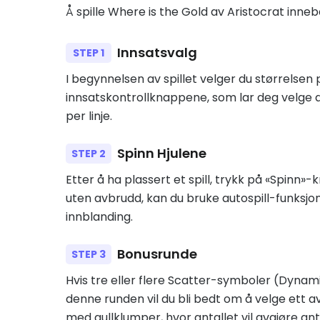
Å spille Where is the Gold av Aristocrat inne
Innsatsvalg
I begynnelsen av spillet velger du størrelsen
innsatskontrollknappene, som lar deg velge an
per linje.
Spinn Hjulene
Etter å ha plassert et spill, trykk på «Spinn»-
uten avbrudd, kan du bruke autospill-funksjon
innblanding.
Bonusrunde
Hvis tre eller flere Scatter-symboler (Dynamit
denne runden vil du bli bedt om å velge ett a
med gullklumper, hvor antallet vil avgjøre ant