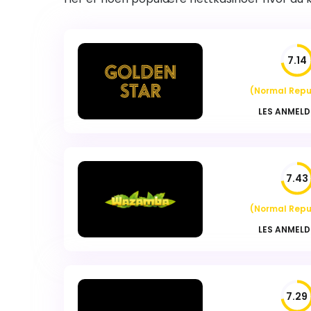
Mobilspill: Where is the Gold på mobiltelef
Leverandør: Where is the Gold
Where is the Gold: anmeldelser og erfaring f
7.14
Andre spill fra denne leverandøren
(Normal Repu
LES ANMELD
7.43
(Normal Repu
LES ANMELD
7.29