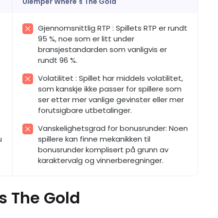
Ulemper Where's The Gold
Gjennomsnittlig RTP : Spillets RTP er rundt
95 %, noe som er litt under
bransjestandarden som vanligvis er
rundt 96 %.
Volatilitet : Spillet har middels volatilitet,
som kanskje ikke passer for spillere som
ser etter mer vanlige gevinster eller mer
forutsigbare utbetalinger.
Vanskelighetsgrad for bonusrunder: Noen
u
spillere kan finne mekanikken til
bonusrunder komplisert på grunn av
karaktervalg og vinnerberegninger.
Is The Gold