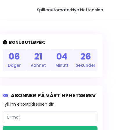
Spilleautomater
Nye Nettcasino
BONUS UTLØPER:
06
21
04
25
Dager
Vannet
Minutt
Sekunder
ABONNER PÅ VÅRT NYHETSBREV
Fyll inn epostadressen din