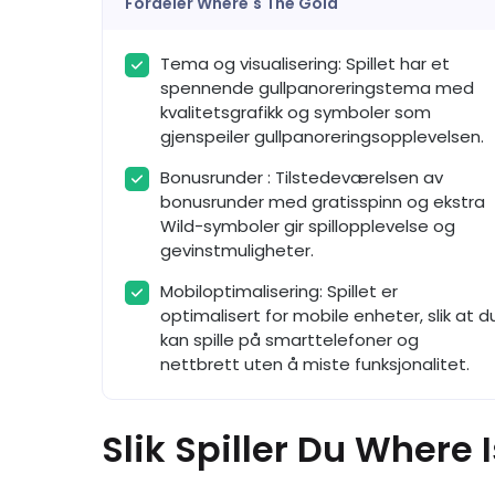
Fordeler Where's The Gold
Tema og visualisering: Spillet har et
spennende gullpanoreringstema med
kvalitetsgrafikk og symboler som
gjenspeiler gullpanoreringsopplevelsen.
Bonusrunder : Tilstedeværelsen av
bonusrunder med gratisspinn og ekstra
Wild-symboler gir spillopplevelse og
gevinstmuligheter.
Mobiloptimalisering: Spillet er
optimalisert for mobile enheter, slik at d
kan spille på smarttelefoner og
nettbrett uten å miste funksjonalitet.
Slik Spiller Du Where 