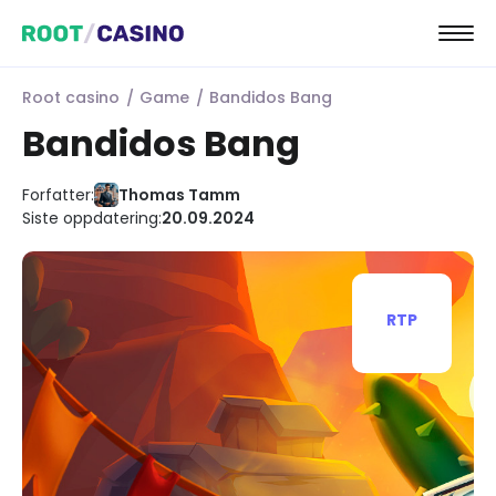
Root casino
Game
Bandidos Bang
Bandidos Bang
Forfatter:
Thomas Tamm
Siste oppdatering:
20.09.2024
RTP