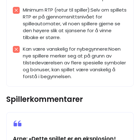
Minimum RTP (retur til spiller):Selv om spillets
RTP er på gjennomsnittsnivået for
spilleautomater, vil noen spillere gjerne se
den høyere slik at sjansene for å vinne
tilbake er større.
Kan være vanskelig for nybegynnere:Noen
nye spillere merker seg at på grunn av
tilstedeværelsen av flere spesielle symboler
og bonuser, kan spillet være vanskelig å
forstå i begynnelsen.
Spillerkommentarer
Arne: «Dette spillet er en eksplosjon!