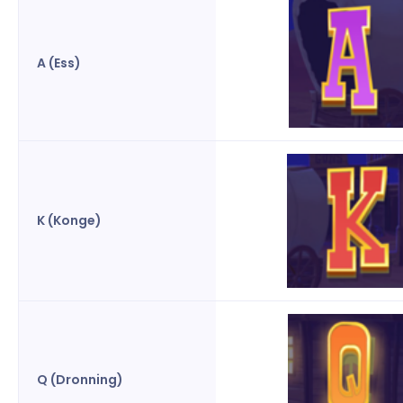
A (ess)
K (konge)
Q (dronning)