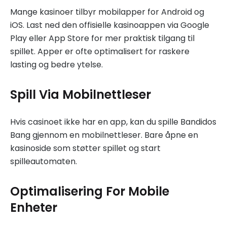
Mange kasinoer tilbyr mobilapper for Android og
iOS. Last ned den offisielle kasinoappen via Google
Play eller App Store for mer praktisk tilgang til
spillet. Apper er ofte optimalisert for raskere
lasting og bedre ytelse.
Spill Via Mobilnettleser
Hvis casinoet ikke har en app, kan du spille Bandidos
Bang gjennom en mobilnettleser. Bare åpne en
kasinoside som støtter spillet og start
spilleautomaten.
Optimalisering For Mobile
Enheter