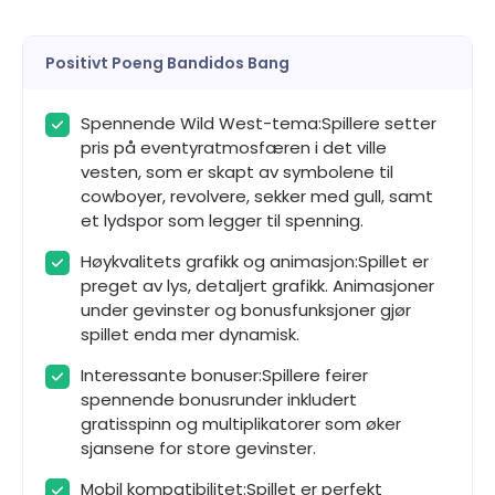
Positivt Poeng Bandidos Bang
Spennende Wild West-tema:Spillere setter
pris på eventyratmosfæren i det ville
vesten, som er skapt av symbolene til
cowboyer, revolvere, sekker med gull, samt
et lydspor som legger til spenning.
Høykvalitets grafikk og animasjon:Spillet er
preget av lys, detaljert grafikk. Animasjoner
under gevinster og bonusfunksjoner gjør
spillet enda mer dynamisk.
Interessante bonuser:Spillere feirer
spennende bonusrunder inkludert
gratisspinn og multiplikatorer som øker
sjansene for store gevinster.
Mobil kompatibilitet:Spillet er perfekt