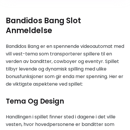
Bandidos Bang Slot
Anmeldelse
Bandidos Bang er en spennende videoautomat med
vill vest-tema som transporterer spillere til en
verden av banditter, cowboyer og eventyr. Spillet
tilbyr levende og dynamisk spilling med ulike
bonusfunksjoner som gir enda mer spenning. Her er
de viktigste aspektene ved spillet:
Tema Og Design
Handlingen i spillet finner sted i dagene i det ville
vesten, hvor hovedpersonene er banditter som