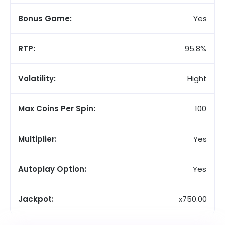
Bonus Game:
Yes
RTP:
95.8%
Volatility:
Hight
Max Coins Per Spin:
100
Multiplier:
Yes
Autoplay Option:
Yes
Jackpot:
x750.00