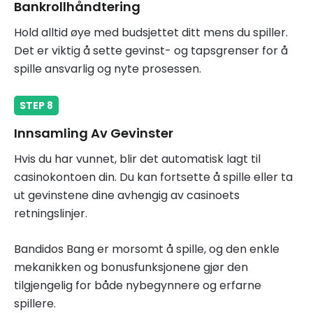
Bankrollhåndtering
Hold alltid øye med budsjettet ditt mens du spiller.
Det er viktig å sette gevinst- og tapsgrenser for å
spille ansvarlig og nyte prosessen.
Innsamling Av Gevinster
Hvis du har vunnet, blir det automatisk lagt til
casinokontoen din. Du kan fortsette å spille eller ta
ut gevinstene dine avhengig av casinoets
retningslinjer.
Bandidos Bang er morsomt å spille, og den enkle
mekanikken og bonusfunksjonene gjør den
tilgjengelig for både nybegynnere og erfarne
spillere.