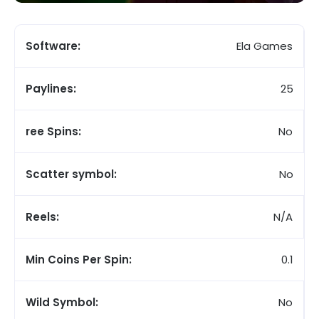
Software:
Ela Games
Paylines:
25
ree Spins:
No
Scatter symbol:
No
Reels:
N/A
Min Coins Per Spin:
0.1
Wild Symbol:
No