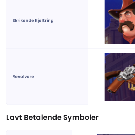
Skrikende Kjeltring
Revolvere
Lavt Betalende Symboler