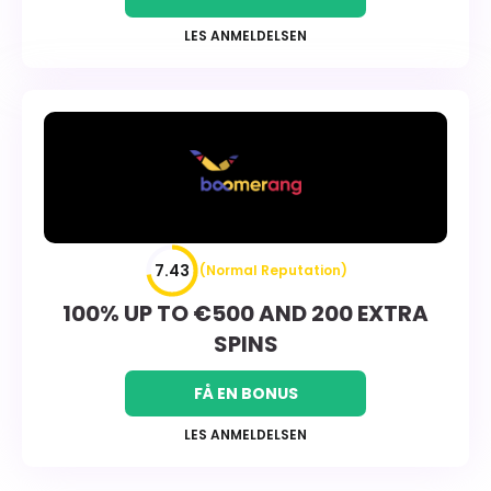
LES ANMELDELSEN
7.43
(Normal Reputation)
100% UP TO €500 AND 200 EXTRA
SPINS
FÅ EN BONUS
LES ANMELDELSEN