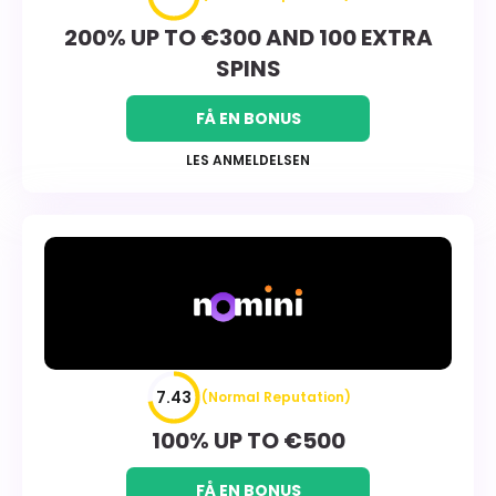
200% UP TO €300 AND 100 EXTRA
SPINS
FÅ EN BONUS
LES ANMELDELSEN
7.43
(Normal Reputation)
100% UP TO €500
FÅ EN BONUS