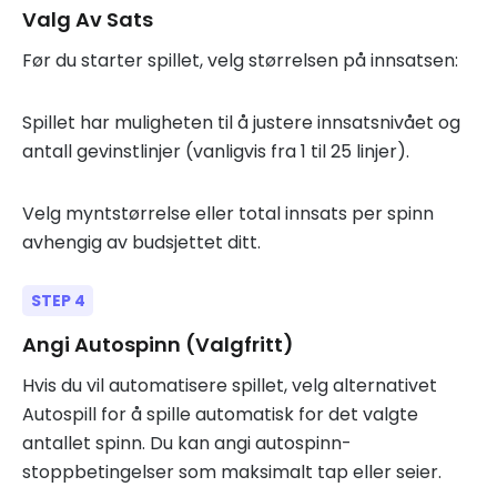
Valg Av Sats
Før du starter spillet, velg størrelsen på innsatsen:
Spillet har muligheten til å justere innsatsnivået og
antall gevinstlinjer (vanligvis fra 1 til 25 linjer).
Velg myntstørrelse eller total innsats per spinn
avhengig av budsjettet ditt.
Angi Autospinn (valgfritt)
Hvis du vil automatisere spillet, velg alternativet
Autospill for å spille automatisk for det valgte
antallet spinn. Du kan angi autospinn-
stoppbetingelser som maksimalt tap eller seier.