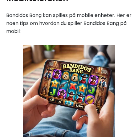
Bandidos Bang kan spilles på mobile enheter. Her er
noen tips om hvordan du spiller Bandidos Bang på
mobil: