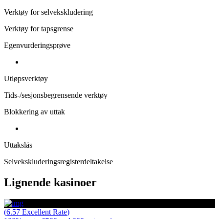
Verktøy for selvekskludering
Verktøy for tapsgrense
Egenvurderingsprøve
Utløpsverktøy
Tids-/sesjonsbegrensende verktøy
Blokkering av uttak
Uttakslås
Selvekskluderingsregisterdeltakelse
Lignende kasinoer
(
6.57
Excellent Rate
)