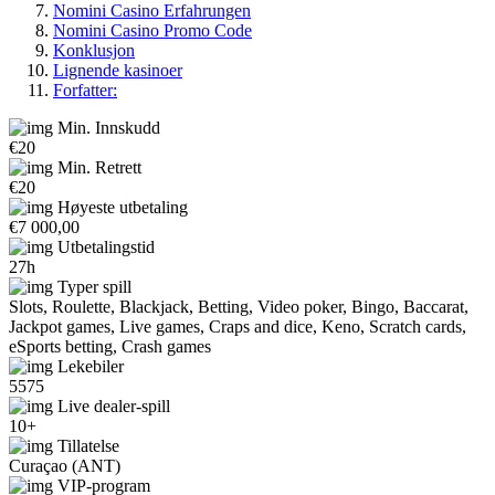
Nomini Casino Erfahrungen
Nomini Casino Promo Code
Konklusjon
Lignende kasinoer
Forfatter:
Min. Innskudd
€20
Min. Retrett
€20
Høyeste utbetaling
€7 000,00
Utbetalingstid
27h
Typer spill
Slots
,
Roulette
,
Blackjack
,
Betting
,
Video poker
,
Bingo
,
Baccarat
,
Jackpot games
,
Live games
,
Craps and dice
,
Keno
,
Scratch cards
,
eSports betting
, Crash games
Lekebiler
5575
Live dealer-spill
10+
Tillatelse
Curaçao (ANT)
VIP-program