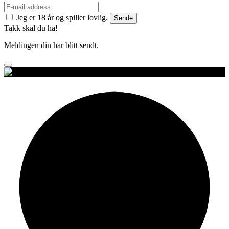
Jeg er 18 år og spiller lovlig.
Sende
Takk skal du ha!
Meldingen din har blitt sendt.