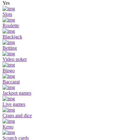
Yes
Slots
Roulette
Blackjack
Betting
Video poker
Bingo
Baccarat
Jackpot games
Live games
Craps and dice
Keno
Scratch cards