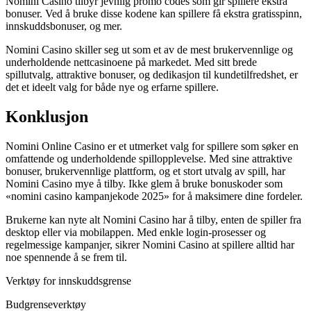
Nomini Casino tilbyr jevnlig promo codes som gir spillere ekstra
bonuser. Ved å bruke disse kodene kan spillere få ekstra gratisspinn,
innskuddsbonuser, og mer.
Nomini Casino skiller seg ut som et av de mest brukervennlige og
underholdende nettcasinoene på markedet. Med sitt brede
spillutvalg, attraktive bonuser, og dedikasjon til kundetilfredshet, er
det et ideelt valg for både nye og erfarne spillere.
Konklusjon
Nomini Online Casino er et utmerket valg for spillere som søker en
omfattende og underholdende spillopplevelse. Med sine attraktive
bonuser, brukervennlige plattform, og et stort utvalg av spill, har
Nomini Casino mye å tilby. Ikke glem å bruke bonuskoder som
«nomini casino kampanjekode 2025» for å maksimere dine fordeler.
Brukerne kan nyte alt Nomini Casino har å tilby, enten de spiller fra
desktop eller via mobilappen. Med enkle login-prosesser og
regelmessige kampanjer, sikrer Nomini Casino at spillere alltid har
noe spennende å se frem til.
Verktøy for innskuddsgrense
Budgrenseverktøy