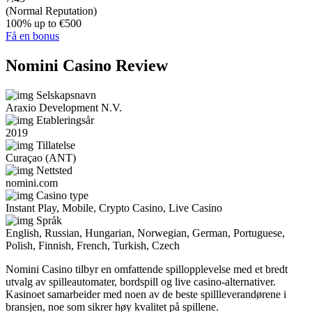
(Normal Reputation)
100% up to €500
Få en bonus
Nomini Casino Review
Selskapsnavn
Araxio Development N.V.
Etableringsår
2019
Tillatelse
Curaçao (ANT)
Nettsted
nomini.com
Casino type
Instant Play, Mobile, Crypto Casino, Live Casino
Språk
English, Russian, Hungarian, Norwegian, German, Portuguese,
Polish, Finnish, French, Turkish, Czech
Nomini Casino tilbyr en omfattende spillopplevelse med et bredt
utvalg av spilleautomater, bordspill og live casino-alternativer.
Kasinoet samarbeider med noen av de beste spillleverandørene i
bransjen, noe som sikrer høy kvalitet på spillene.