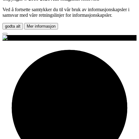
Ved å fortsette samtykker du til vår bruk av informasjonskapsler i
samsvar med våre retningslinjer for informasjonskapsler.
godta alt
Mer informasjon