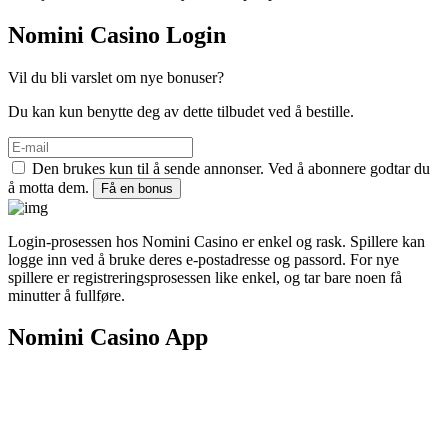
Nomini Casino Login
Vil du bli varslet om nye bonuser?
Du kan kun benytte deg av dette tilbudet ved å bestille.
Den brukes kun til å sende annonser. Ved å abonnere godtar du
å motta dem.
Få en bonus
Login-prosessen hos Nomini Casino er enkel og rask. Spillere kan
logge inn ved å bruke deres e-postadresse og passord. For nye
spillere er registreringsprosessen like enkel, og tar bare noen få
minutter å fullføre.
Nomini Casino App