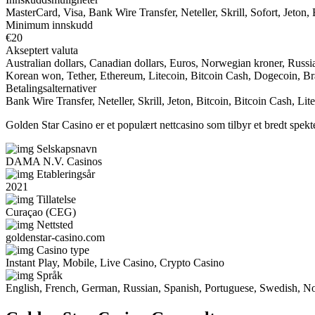
MasterCard, Visa, Bank Wire Transfer, Neteller, Skrill, Sofort, Jet
Minimum innskudd
€20
Akseptert valuta
Australian dollars, Canadian dollars, Euros, Norwegian kroner, Russi
Korean won, Tether, Ethereum, Litecoin, Bitcoin Cash, Dogecoin, Bra
Betalingsalternativer
Bank Wire Transfer, Neteller, Skrill, Jeton, Bitcoin, Bitcoin Cash,
Golden Star Casino er et populært nettcasino som tilbyr et bredt spekte
Selskapsnavn
DAMA N.V. Casinos
Etableringsår
2021
Tillatelse
Curaçao (CEG)
Nettsted
goldenstar-casino.com
Casino type
Instant Play, Mobile, Live Casino, Crypto Casino
Språk
English, French, German, Russian, Spanish, Portuguese, Swedish, No