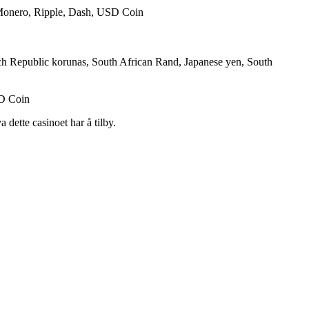
, Monero, Ripple, Dash, USD Coin
zech Republic korunas, South African Rand, Japanese yen, South
SD Coin
 dette casinoet har å tilby.