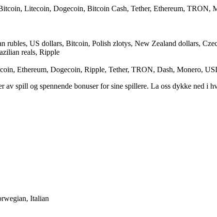
on, Bitcoin, Litecoin, Dogecoin, Bitcoin Cash, Tether, Ethereum, TRON
an rubles, US dollars, Bitcoin, Polish zlotys, New Zealand dollars, C
zilian reals, Ripple
 Litecoin, Ethereum, Dogecoin, Ripple, Tether, TRON, Dash, Monero, U
r av spill og spennende bonuser for sine spillere. La oss dykke ned i hva
rwegian, Italian