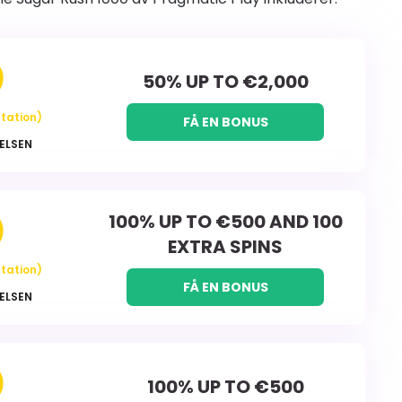
en din
levelser
50% UP TO €2,000
tation)
FÅ EN BONUS
ELSEN
100% UP TO €500 AND 100
EXTRA SPINS
tation)
FÅ EN BONUS
ELSEN
100% UP TO €500