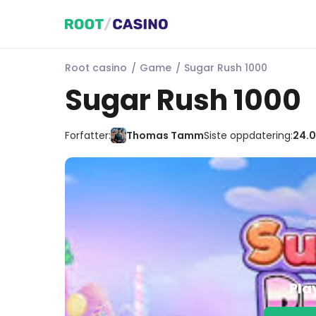
Root casino
Game
Sugar Rush 1000
Sugar Rush 1000
Forfatter:
Thomas Tamm
Siste oppdatering:
24.
Pla