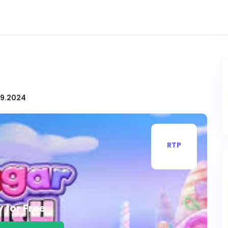
09.2024
RTP
y for Free