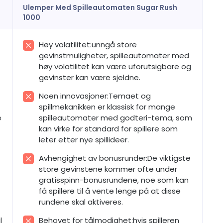
Ulemper Med Spilleautomaten Sugar Rush
1000
Høy volatilitet:unngå store
gevinstmuligheter, spilleautomater med
høy volatilitet kan være uforutsigbare og
gevinster kan være sjeldne.
Noen innovasjoner:Temaet og
spillmekanikken er klassisk for mange
e
spilleautomater med godteri-tema, som
kan virke for standard for spillere som
leter etter nye spillideer.
Avhengighet av bonusrunder:De viktigste
store gevinstene kommer ofte under
gratisspinn-bonusrundene, noe som kan
få spillere til å vente lenge på at disse
rundene skal aktiveres.
l
Behovet for tålmodighet:hvis spilleren