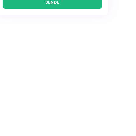
SENDE