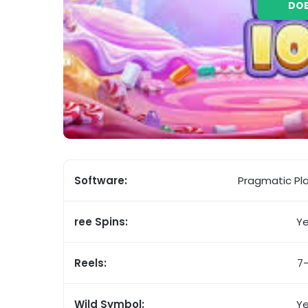
DOB
Software:
Pragmatic Pl
ree Spins:
Y
Reels:
7
Wild Symbol:
Y