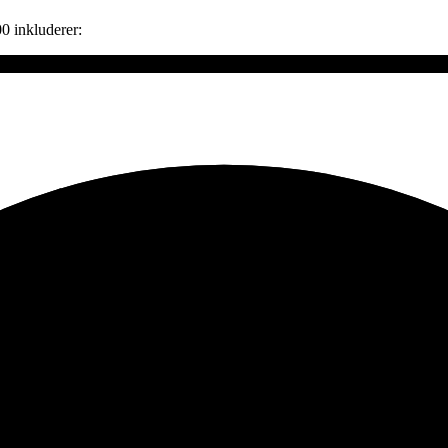
0 inkluderer: