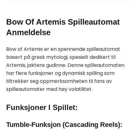
Bow Of Artemis Spilleautomat
Anmeldelse
Bow of Artemis er en spennende spilleautomat
basert på gresk mytologi, spesielt dedikert til
Artemis, jaktens gudinne. Denne spilleautomaten
har flere funksjoner og dynamisk spilling som
tiltrekker seg oppmerksomheten til fans av
spilleautomater med høy volatilitet.
Funksjoner I Spillet:
Tumble-Funksjon (Cascading Reels):