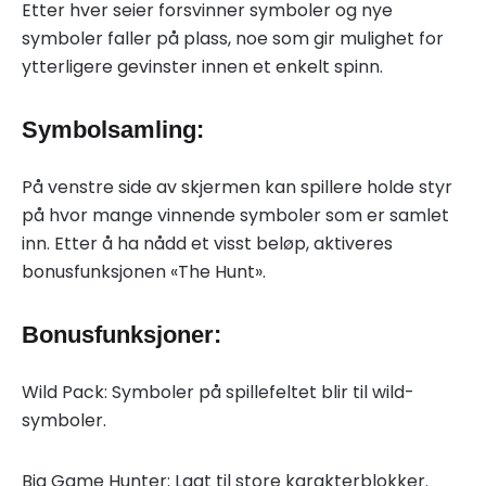
Etter hver seier forsvinner symboler og nye
symboler faller på plass, noe som gir mulighet for
ytterligere gevinster innen et enkelt spinn.
Symbolsamling:
På venstre side av skjermen kan spillere holde styr
på hvor mange vinnende symboler som er samlet
inn. Etter å ha nådd et visst beløp, aktiveres
bonusfunksjonen «The Hunt».
Bonusfunksjoner:
Wild Pack: Symboler på spillefeltet blir til wild-
symboler.
Big Game Hunter: Lagt til store karakterblokker.