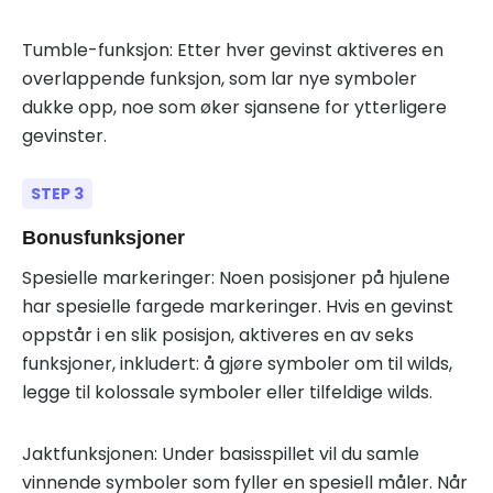
Tumble-funksjon: Etter hver gevinst aktiveres en
overlappende funksjon, som lar nye symboler
dukke opp, noe som øker sjansene for ytterligere
gevinster.
Bonusfunksjoner
Spesielle markeringer: Noen posisjoner på hjulene
har spesielle fargede markeringer. Hvis en gevinst
oppstår i en slik posisjon, aktiveres en av seks
funksjoner, inkludert: å gjøre symboler om til wilds,
legge til kolossale symboler eller tilfeldige wilds.
Jaktfunksjonen: Under basisspillet vil du samle
vinnende symboler som fyller en spesiell måler. Når