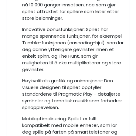
nå 10 000 ganger innsatsen, noe som gjør
spillet attraktivt for spillere som leter etter
store belønninger.
Innovative bonusfunksjoner: Spillet har
mange spennende funksjoner, for eksempel
Tumble-funksjonen (cascading-hjul), som lar
deg danne ytterligere gevinster innen et
enkelt spinn, og The Hunt, som gir
muligheten til å øke multiplikatorer og store
gevinster.
Høykvalitets grafikk og animasjoner: Den
visuelle designen til spillet oppfyller
standardene til Pragmatic Play – detaljerte
symboler og tematisk musikk som forbedrer
spillopplevelsen.
Mobiloptimalisering: Spillet er fullt
kompatibelt med mobile enheter, som lar
deg spille på farten på smarttelefoner og