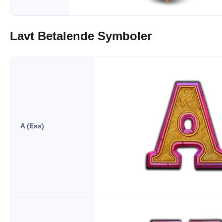
Lavt Betalende Symboler
A (ess)