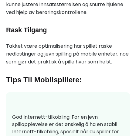
kunne justere innsatsstørrelsen og snurre hjulene
ved hjelp av berøringskontrollene.
Rask Tilgang
Takket være optimalisering har spillet raske
nedlastinger og jevn spilling på mobile enheter, noe
som gjør det praktisk å spille hvor som helst.
Tips Til Mobilspillere:
God Internett-tilkobling: For en jevn
spillopplevelse er det ønskelig å ha en stabil
Internett-tilkobling, spesielt når du spiller for