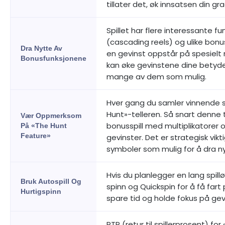
tillater det, øk innsatsen din gr
Spillet har flere interessante 
(cascading reels) og ulike bonu
Dra Nytte Av
en gevinst oppstår på spesielt 
Bonusfunksjonene
kan øke gevinstene dine betydel
mange av dem som mulig.
Hver gang du samler vinnende s
Hunt»-telleren. Så snart denne te
Vær Oppmerksom
bonusspill med multiplikatorer 
På «The Hunt
Feature»
gevinster. Det er strategisk vi
symboler som mulig for å dra n
Hvis du planlegger en lang spill
Bruk Autospill Og
spinn og Quickspin for å få fart p
Hurtigspinn
spare tid og holde fokus på gev
RTP (retur til spillerprosent) fo